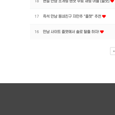
18
현실 만남 소개팅 랜챗 무료 채팅 어플 [즐챗]
17
즉석 만남 동네친구 자만추 "즐챗" 추천
16
만남 사이트 즐챗에서 솔로 탈출 하자!
맨끝