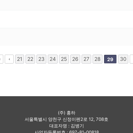
21
22
23
24
25
26
27
28
30
29
(주) 홍하
서울특별시 양천구 신정이펜2로 12, 708호
대표자명 : 김병기
사업자등록번호 : 697-81-00818