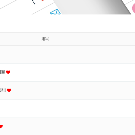
제목
해결
천!!