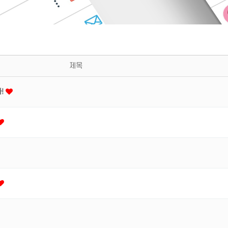
제목
다!