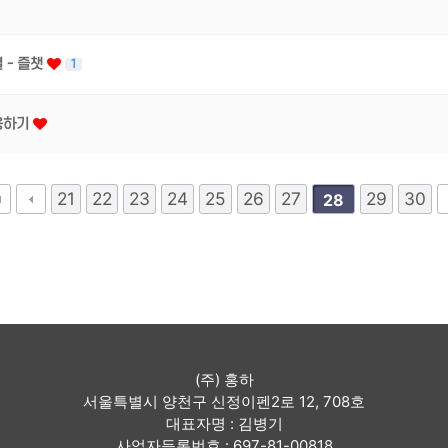
 - 즐챗
1
용하기
21
22
23
24
25
26
27
29
30
28
(주) 홍하
서울특별시 양천구 신정이펜2로 12, 708호
대표자명 : 김병기
사업자등록번호 : 697-81-00818