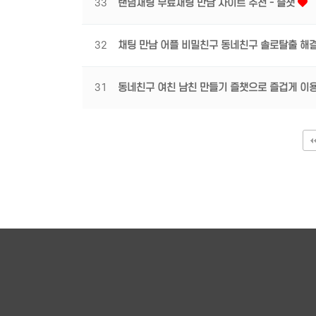
33
랜덤채팅 무료채팅 만남 사이트 추천 - 즐챗
32
채팅 만남 어플 비밀친구 동네친구 솔로탈출 해결
31
동네친구 여친 남친 만들기 즐챗으로 즐겁게 이
맨끝