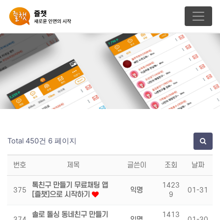
Total 450건
6 페이지
번호
제목
글쓴이
조회
날짜
톡친구 만들기 무료채팅 앱
1423
375
익명
01-31
[즐챗]으로 시작하기
9
솔로 돌싱 동네친구 만들기
1413
374
익명
01-30