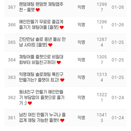
랜덤채팅 랜덤챗 채팅앱추
1299
367
익명
01-26
천 - 즐챗
7
애인만들기 무료로 즐겁게
1296
366
익명
01-26
즐기기 채팅어플 [즐챗]
1
간단만남 솔로 중년 돌싱 만
1287
365
익명
01-25
남 사이트 [즐챗]
4
채팅어플 즐챗으로 비밀대
1305
364
익명
01-25
화부터 비밀친구까지!
7
익명채팅 솔로채팅 톡친구
1313
363
익명
01-25
만들기는? 즐챗이 최고!
4
동네친구 만들기 애인만들
1322
362
기 부담없이 즐챗으로 즐기
익명
01-24
1
기 :)
남친 여친 만들기 누구나 즐
1341
361
익명
01-24
겁게 채팅 가능한 즐챗!!
3