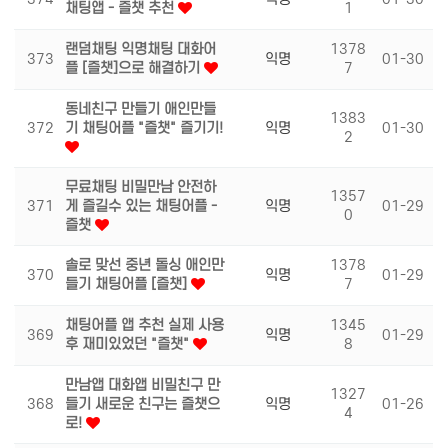
채팅앱 - 즐챗 추천
1
랜덤채팅 익명채팅 대화어
1378
373
익명
01-30
플 [즐챗]으로 해결하기
7
동네친구 만들기 애인만들
1383
372
기 채팅어플 "즐챗" 즐기기!
익명
01-30
2
무료채팅 비밀만남 안전하
1357
371
게 즐길수 있는 채팅어플 -
익명
01-29
0
즐챗
솔로 맞선 중년 돌싱 애인만
1378
370
익명
01-29
들기 채팅어플 [즐챗]
7
채팅어플 앱 추천 실제 사용
1345
369
익명
01-29
후 재미있었던 "즐챗"
8
만남앱 대화앱 비밀친구 만
1327
368
들기 새로운 친구는 즐챗으
익명
01-26
4
로!