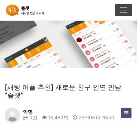
[채팅 어플 추천] 새로운 친구 인연 만남
"즐챗"
익명
0건
16,497회
23-10-05 16:50