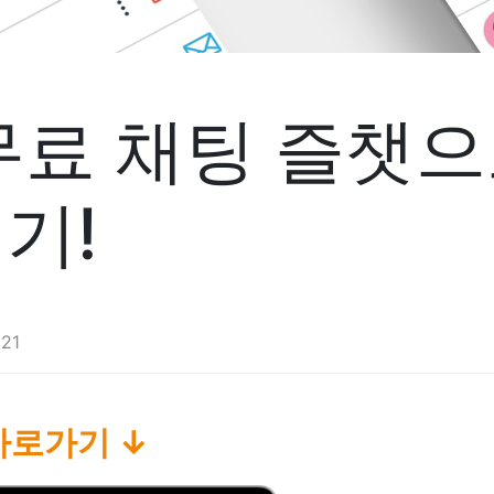
무료 채팅 즐챗
기!
:21
바로가기 ↓