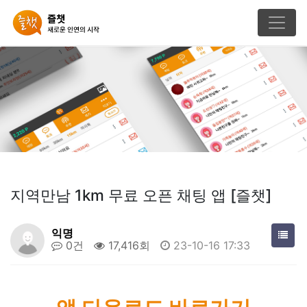
지역만남 1km 무료 오픈 채팅 앱 [즐챗]
익명
0건
17,416회
23-10-16 17:33