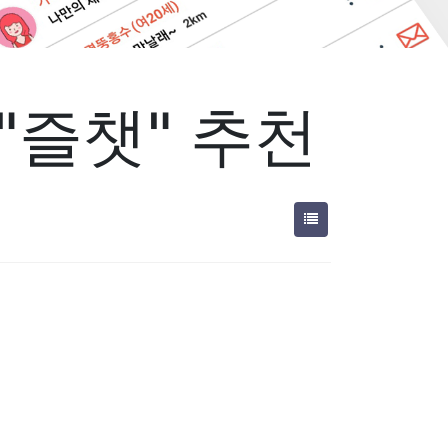
"즐챗" 추천