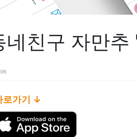
동네친구 자만추 
:06
바로가기 ↓