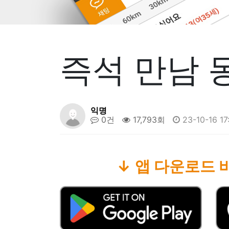
즉석 만남 
익명
0건
17,793회
23-10-16 17
↓ 앱 다운로드 