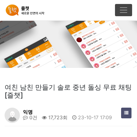
여친 남친 만들기 솔로 중년 돌싱 무료 채팅
[즐챗]
익명
0건
17,723회
23-10-17 17:09