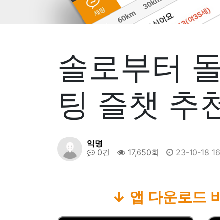
솔로부터 돌
팅 즐챗 추천
익명
0건
17,650회
23-10-18 16
↓ 앱 다운로드 