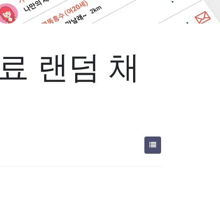
료 랜덤 채