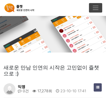
새로운 만남 인연의 시작은 고민없이 즐챗
으로 :)
익명
0건
17,278회
23-10-10 17:41