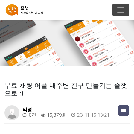
무료 채팅 어플 내주변 친구 만들기는 즐챗
으로 :)
익명
0건
16,379회
23-11-16 13:21