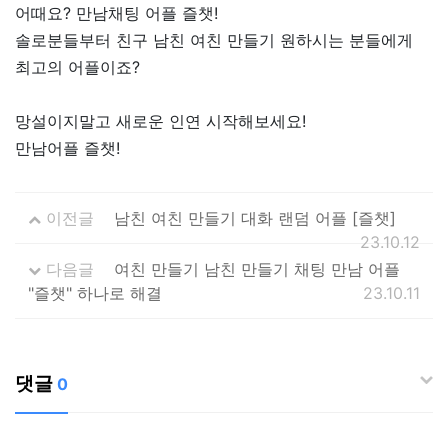
어때요? 만남채팅 어플 즐챗!
솔로분들부터 친구 남친 여친 만들기 원하시는 분들에게
최고의 어플이죠?
망설이지말고 새로운 인연 시작해보세요!
만남어플 즐챗!
이전글
남친 여친 만들기 대화 랜덤 어플 [즐챗]
23.10.12
다음글
여친 만들기 남친 만들기 채팅 만남 어플
"즐챗" 하나로 해결
23.10.11
댓글
0