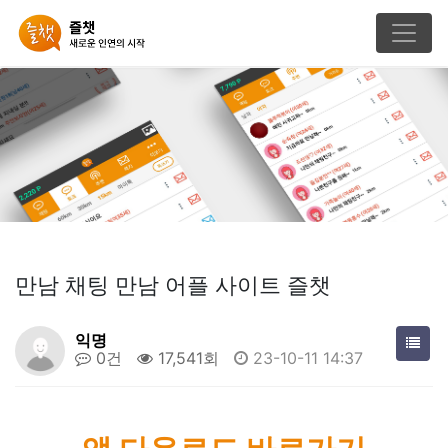
만남 채팅 만남 어플 사이트 즐챗
익명
0건
17,541회
23-10-11 14:37