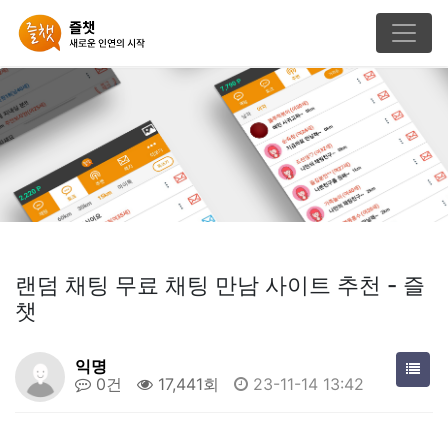
랜덤 채팅 무료 채팅 만남 사이트 추천 - 즐
챗
익명
0건
17,441회
23-11-14 13:42