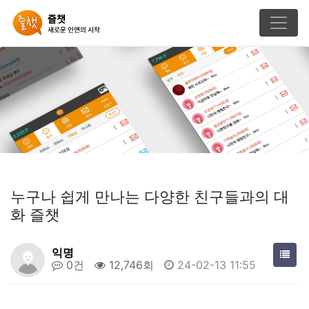
누구나 쉽게 만나는 다양한 친구들과의 대
화 즐챗
익명
0건
12,746회
24-02-13 11:55