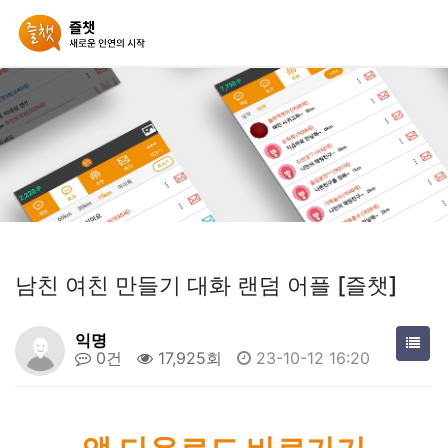
남친 여친 만들기 대화 랜덤 어플 [즐챗]
익명
0건
17,925회
23-10-12 16:20