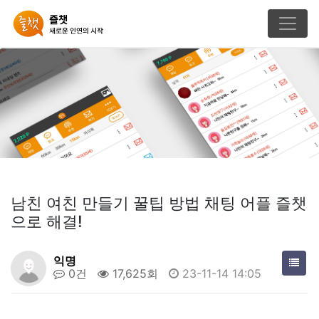
남친 여친 만들기 꿀팁 방법 채팅 어플 즐챗
으로 해결!
익명
0건
17,625회
23-11-14 14:05